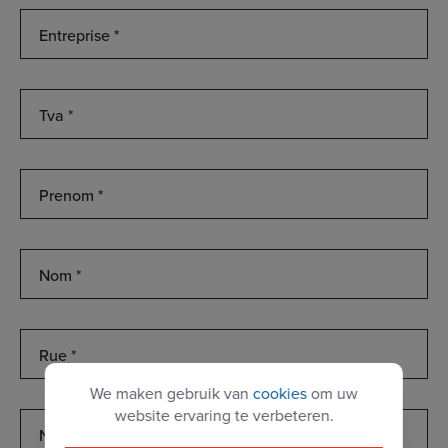
Entreprise
*
Tva
*
Prenom
*
Nom
Rue
*
We maken gebruik van
cookies
om uw
website ervaring te verbeteren.
Numero
*