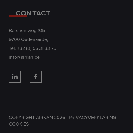
CONTACT
Berchemweg 105
9700 Oudenaarde,
Tel.
+32 (0) 55 31 33 75
info@airkan.be
Connecteer
Vind
met
Airkan
Airkan
leuk
op
op
LinkedIn
Facebook
COPYRIGHT AIRKAN 2026 -
PRIVACYVERKLARING
-
COOKIES